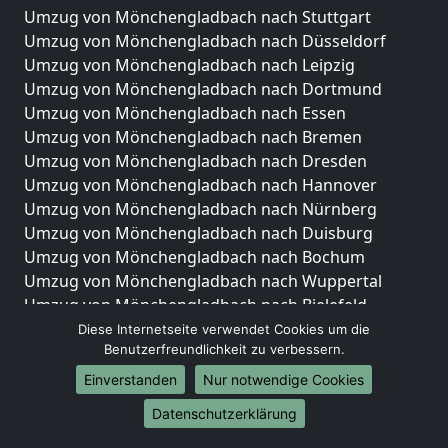
Umzug von Mönchengladbach nach Stuttgart
Umzug von Mönchengladbach nach Düsseldorf
Umzug von Mönchengladbach nach Leipzig
Umzug von Mönchengladbach nach Dortmund
Umzug von Mönchengladbach nach Essen
Umzug von Mönchengladbach nach Bremen
Umzug von Mönchengladbach nach Dresden
Umzug von Mönchengladbach nach Hannover
Umzug von Mönchengladbach nach Nürnberg
Umzug von Mönchengladbach nach Duisburg
Umzug von Mönchengladbach nach Bochum
Umzug von Mönchengladbach nach Wuppertal
Umzug von Mönchengladbach nach Bielefeld
Umzug von Mönchengladbach nach Bonn
Diese Internetseite verwendet Cookies um die
Benutzerfreundlichkeit zu verbessern.
Umzug von Mönchengladbach nach Münster
Einverstanden
Nur notwendige Cookies
Internationale-Umzüge
Datenschutzerklärung
Umzug von Mönchengladbach nach Brasilien