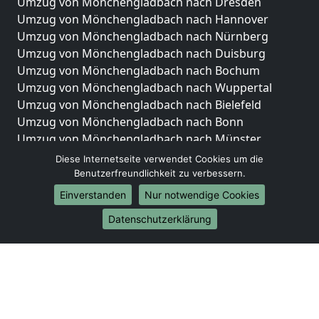
Umzug von Mönchengladbach nach Dresden
Umzug von Mönchengladbach nach Hannover
Umzug von Mönchengladbach nach Nürnberg
Umzug von Mönchengladbach nach Duisburg
Umzug von Mönchengladbach nach Bochum
Umzug von Mönchengladbach nach Wuppertal
Umzug von Mönchengladbach nach Bielefeld
Umzug von Mönchengladbach nach Bonn
Umzug von Mönchengladbach nach Münster
Diese Internetseite verwendet Cookies um die
Internationale-Umzüge
Benutzerfreundlichkeit zu verbessern.
Umzug von Mönchengladbach nach Brasilien
Einverstanden
Nur notwendige Cookies
Umzug von Mönchengladbach nach Brunei
Datenschutzerklärung
Darussalam
Umzug von Mönchengladbach nach Burkina Faso
Umzug von Mönchengladbach nach Burundi
Umzug von Mönchengladbach nach Chile
Umzug von Mönchengladbach nach China
Umzug von Mönchengladbach nach Cookinseln