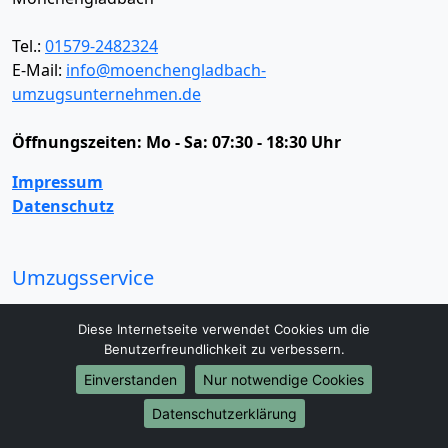
Tel.:
01579-2482324
E-Mail:
info@moenchengladbach-
umzugsunternehmen.de
Öffnungszeiten:
Mo - Sa: 07:30 - 18:30 Uhr
Impressum
Datenschutz
Umzugsservice
Umzugsservice
Behördenumzug
Büroumzug
Diese Internetseite verwendet Cookies um die
Fernumzug
Firmenumzug
Laborumzug
Benutzerfreundlichkeit zu verbessern.
Mini Umzug
Praxisumzug
Privatumzug
Einverstanden
Nur notwendige Cookies
Seniorenumzug
Studentenumzug
Beiladung
Entrümpelung
Halteverbotszone
Klaviertransport
Datenschutzerklärung
Möbellift
Haushaltsauflösung
Möbeltaxi