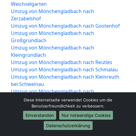
Weichselgarten
Umzug von Mönchengladbach nach
Zerzabelshof
Umzug von Mönchengladbach nach Gostenhof
Umzug von Mönchengladbach nach
Großgründlach
Umzug von Mönchengladbach nach
Kleingründlach
Umzug von Mönchengladbach nach Reutles
Umzug von Mönchengladbach nach Schmalau
Umzug von Mönchengladbach nach Kleinreuth
bei Schweinau
Umzug von Mönchengladbach nach
Gebersdorf
Diese Internetseite verwendet Cookies um die
Umzug von Mönchengladbach nach
Benutzerfreundlichkeit zu verbessern.
Neuröthenbach
Einverstanden
Nur notwendige Cookies
Umzug von Mönchengladbach nach Großreuth
Datenschutzerklärung
bei Schweinau
Umzug von Mönchengladbach nach Großreuth