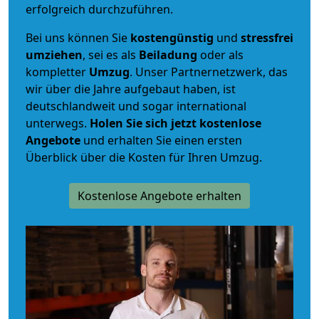
erfolgreich durchzuführen.
Bei uns können Sie
kostengünstig
und
stressfrei
umziehen
, sei es als
Beiladung
oder als
kompletter
Umzug
. Unser Partnernetzwerk, das
wir über die Jahre aufgebaut haben, ist
deutschlandweit und sogar international
unterwegs.
Holen Sie sich jetzt kostenlose
Angebote
und erhalten Sie einen ersten
Überblick über die Kosten für Ihren Umzug.
Kostenlose Angebote erhalten