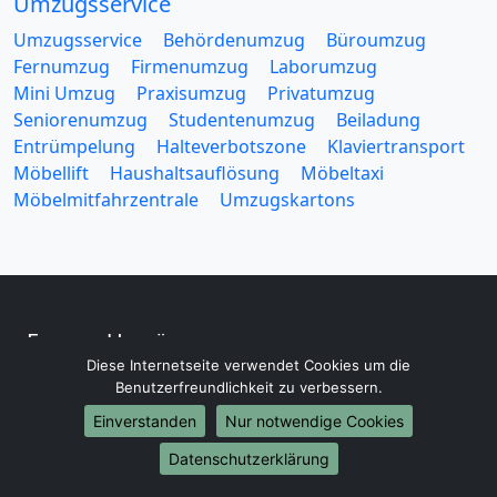
Umzugsservice
Umzugsservice
Behördenumzug
Büroumzug
Fernumzug
Firmenumzug
Laborumzug
Mini Umzug
Praxisumzug
Privatumzug
Seniorenumzug
Studentenumzug
Beiladung
Entrümpelung
Halteverbotszone
Klaviertransport
Möbellift
Haushaltsauflösung
Möbeltaxi
Möbelmitfahrzentrale
Umzugskartons
Europa-Umzüge
Diese Internetseite verwendet Cookies um die
Umzug von Mönchengladbach nach Belarus
Benutzerfreundlichkeit zu verbessern.
Umzug von Mönchengladbach nach Belgien
Einverstanden
Nur notwendige Cookies
Umzug von Mönchengladbach nach Bulgarien
Umzug von Mönchengladbach nach Dänemark
Datenschutzerklärung
Umzug von Mönchengladbach nach England