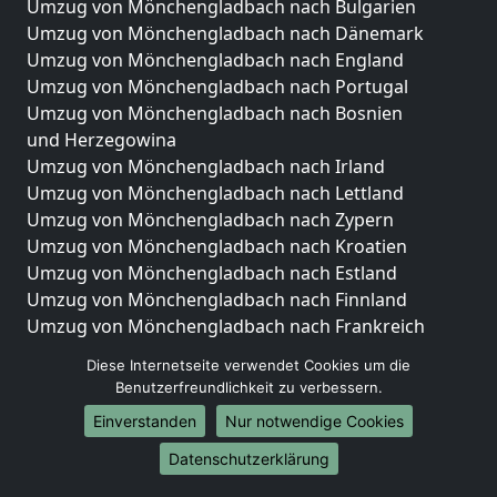
Umzug von Mönchengladbach nach Bulgarien
Umzug von Mönchengladbach nach Dänemark
Umzug von Mönchengladbach nach England
Umzug von Mönchengladbach nach Portugal
Umzug von Mönchengladbach nach Bosnien
und Herzegowina
Umzug von Mönchengladbach nach Irland
Umzug von Mönchengladbach nach Lettland
Umzug von Mönchengladbach nach Zypern
Umzug von Mönchengladbach nach Kroatien
Umzug von Mönchengladbach nach Estland
Umzug von Mönchengladbach nach Finnland
Umzug von Mönchengladbach nach Frankreich
Umzug von Mönchengladbach nach Griechenland
Diese Internetseite verwendet Cookies um die
Umzug von Mönchengladbach nach Italien
Benutzerfreundlichkeit zu verbessern.
Umzug von Mönchengladbach nach Liechtenstein
Einverstanden
Nur notwendige Cookies
Umzug von Mönchengladbach nach Luxemburg
Umzug von Mönchengladbach nach Niederlande
Datenschutzerklärung
Umzug von Mönchengladbach nach Norwegen