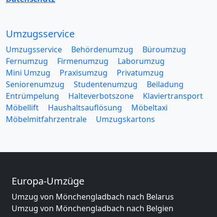
Umzugsservice
Umzugsservice
Behördenumzug
Büroumzug
Fernumzug
Firmenumzug
Laborumzug
Mini Umzug
Praxisumzug
Privatumzug
Seniorenumzug
Studentenumzug
Beiladung
Entrümpelung
Halteverbotszone
Klaviertransport
Möbellift
Haushaltsauflösung
Möbeltaxi
Möbelmitfahrzentrale
Umzugskartons
Europa-Umzüge
Umzug von Mönchengladbach nach Belarus
Umzug von Mönchengladbach nach Belgien