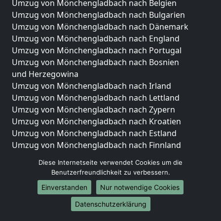
Umzug von Mönchengladbach nach Belgien
Umzug von Mönchengladbach nach Bulgarien
Umzug von Mönchengladbach nach Dänemark
Umzug von Mönchengladbach nach England
Umzug von Mönchengladbach nach Portugal
Umzug von Mönchengladbach nach Bosnien
und Herzegowina
Umzug von Mönchengladbach nach Irland
Umzug von Mönchengladbach nach Lettland
Umzug von Mönchengladbach nach Zypern
Umzug von Mönchengladbach nach Kroatien
Umzug von Mönchengladbach nach Estland
Umzug von Mönchengladbach nach Finnland
Umzug von Mönchengladbach nach Frankreich
Diese Internetseite verwendet Cookies um die
Umzug von Mönchengladbach nach Griechenland
Benutzerfreundlichkeit zu verbessern.
Umzug von Mönchengladbach nach Italien
Einverstanden
Nur notwendige Cookies
Umzug von Mönchengladbach nach Liechtenstein
Umzug von Mönchengladbach nach Luxemburg
Datenschutzerklärung
Umzug von Mönchengladbach nach Niederlande