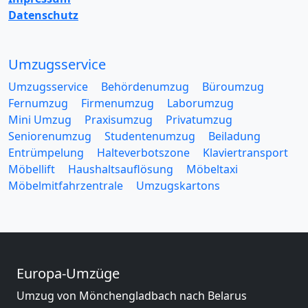
Datenschutz
Umzugsservice
Umzugsservice
Behördenumzug
Büroumzug
Fernumzug
Firmenumzug
Laborumzug
Mini Umzug
Praxisumzug
Privatumzug
Seniorenumzug
Studentenumzug
Beiladung
Entrümpelung
Halteverbotszone
Klaviertransport
Möbellift
Haushaltsauflösung
Möbeltaxi
Möbelmitfahrzentrale
Umzugskartons
Europa-Umzüge
Umzug von Mönchengladbach nach Belarus