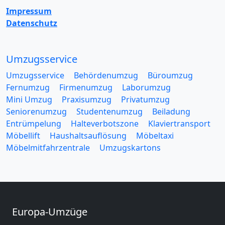
Impressum
Datenschutz
Umzugsservice
Umzugsservice
Behördenumzug
Büroumzug
Fernumzug
Firmenumzug
Laborumzug
Mini Umzug
Praxisumzug
Privatumzug
Seniorenumzug
Studentenumzug
Beiladung
Entrümpelung
Halteverbotszone
Klaviertransport
Möbellift
Haushaltsauflösung
Möbeltaxi
Möbelmitfahrzentrale
Umzugskartons
Europa-Umzüge