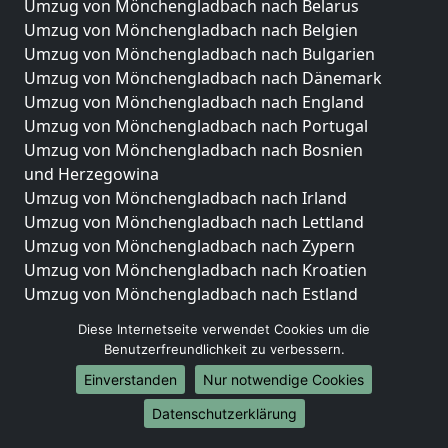
Umzug von Mönchengladbach nach Belarus
Umzug von Mönchengladbach nach Belgien
Umzug von Mönchengladbach nach Bulgarien
Umzug von Mönchengladbach nach Dänemark
Umzug von Mönchengladbach nach England
Umzug von Mönchengladbach nach Portugal
Umzug von Mönchengladbach nach Bosnien
und Herzegowina
Umzug von Mönchengladbach nach Irland
Umzug von Mönchengladbach nach Lettland
Umzug von Mönchengladbach nach Zypern
Umzug von Mönchengladbach nach Kroatien
Umzug von Mönchengladbach nach Estland
Umzug von Mönchengladbach nach Finnland
Diese Internetseite verwendet Cookies um die
Umzug von Mönchengladbach nach Frankreich
Benutzerfreundlichkeit zu verbessern.
Umzug von Mönchengladbach nach Griechenland
Einverstanden
Nur notwendige Cookies
Umzug von Mönchengladbach nach Italien
Umzug von Mönchengladbach nach Liechtenstein
Datenschutzerklärung
Umzug von Mönchengladbach nach Luxemburg