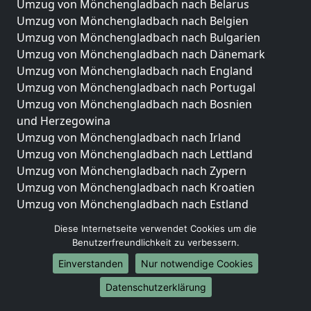
Umzug von Mönchengladbach nach Belarus
Umzug von Mönchengladbach nach Belgien
Umzug von Mönchengladbach nach Bulgarien
Umzug von Mönchengladbach nach Dänemark
Umzug von Mönchengladbach nach England
Umzug von Mönchengladbach nach Portugal
Umzug von Mönchengladbach nach Bosnien
und Herzegowina
Umzug von Mönchengladbach nach Irland
Umzug von Mönchengladbach nach Lettland
Umzug von Mönchengladbach nach Zypern
Umzug von Mönchengladbach nach Kroatien
Umzug von Mönchengladbach nach Estland
Umzug von Mönchengladbach nach Finnland
Diese Internetseite verwendet Cookies um die
Umzug von Mönchengladbach nach Frankreich
Benutzerfreundlichkeit zu verbessern.
Umzug von Mönchengladbach nach Griechenland
Einverstanden
Nur notwendige Cookies
Umzug von Mönchengladbach nach Italien
Umzug von Mönchengladbach nach Liechtenstein
Datenschutzerklärung
Umzug von Mönchengladbach nach Luxemburg