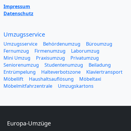
Impressum
Datenschutz
Umzugsservice
Umzugsservice
Behördenumzug
Büroumzug
Fernumzug
Firmenumzug
Laborumzug
Mini Umzug
Praxisumzug
Privatumzug
Seniorenumzug
Studentenumzug
Beiladung
Entrümpelung
Halteverbotszone
Klaviertransport
Möbellift
Haushaltsauflösung
Möbeltaxi
Möbelmitfahrzentrale
Umzugskartons
Europa-Umzüge