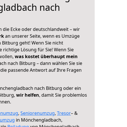
ladbach nach
 die Ecke oder deutschlandweit – wir
erk
an unserer Seite, wenn es Umzüge
Bitburg geht! Wenn Sie nicht
e richtige Lösung für Sie! Wenn Sie
wollen,
was kostet überhaupt mein
h nach Bitburg – dann wählen Sie sie
die passende Antwort auf Ihre Fragen
chengladbach nach Bitburg oder ein
itburg,
wir helfen
, damit Sie problemlos
nnen.
enumzug
,
Seniorenumzug
,
Tresor
– &
numzug
in Mönchengladbach,
male
Beiladung
von Mönchengladbach