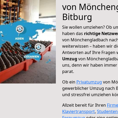
von Möncheng
Bitburg
Sie wollen umziehen? Ob um
haben das
richtige Netzw
von Mönchengladbach nach 
weiterwissen – haben wir di
Antworten auf Ihre Fragen 
Umzug
von Mönchengladbac
uns, denn wir haben immer 
parat.
Ob ein
Privatumzug
von Mön
gewerblicher Umzug nach B
und stressfrei umziehen kö
Allzeit bereit für Ihren
Firm
Klaviertransport
,
Studente
Fernumzug
oder eine opti