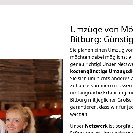
Umzüge von Mö
Bitburg: Günsti
Sie planen einen Umzug vo
möchten dabei möglichst
v
genau richtig! Unser Netzw
kostengünstige Umzugsdi
Sie sich um nichts anderes 
Zuhause kümmern müssen. W
umfangreiche Erfahrung m
Bitburg mit jeglicher Grö
garantieren, dass wir für j
werden.
Unser
Netzwerk
ist sorgfäl