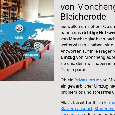
von Möncheng
Bleicherode
Sie wollen umziehen? Ob um
haben das
richtige Netzw
von Mönchengladbach nach 
weiterwissen – haben wir di
Antworten auf Ihre Fragen 
Umzug
von Mönchengladbac
sie uns, denn wir haben im
Fragen parat.
Ob ein
Privatumzug
von Mön
ein gewerblicher Umzug na
problemlos und stressfrei 
Allzeit bereit für Ihren
Firm
Klaviertransport
,
Studente
Fernumzug
oder eine opti