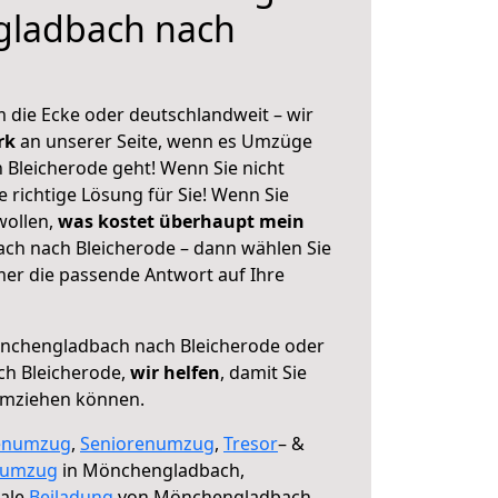
ladbach nach
 die Ecke oder deutschlandweit – wir
erk
an unserer Seite, wenn es Umzüge
Bleicherode geht! Wenn Sie nicht
e richtige Lösung für Sie! Wenn Sie
wollen,
was kostet überhaupt mein
h nach Bleicherode – dann wählen Sie
mer die passende Antwort auf Ihre
chengladbach nach Bleicherode oder
ch Bleicherode,
wir helfen
, damit Sie
umziehen können.
enumzug
,
Seniorenumzug
,
Tresor
– &
numzug
in Mönchengladbach,
male
Beiladung
von Mönchengladbach