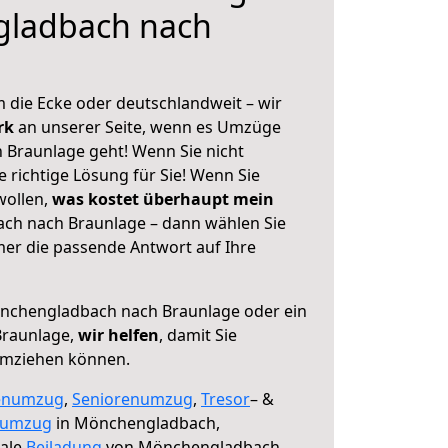
ladbach nach
 die Ecke oder deutschlandweit – wir
erk
an unserer Seite, wenn es Umzüge
Braunlage geht! Wenn Sie nicht
e richtige Lösung für Sie! Wenn Sie
wollen,
was kostet überhaupt mein
h nach Braunlage – dann wählen Sie
mer die passende Antwort auf Ihre
chengladbach nach Braunlage oder ein
Braunlage,
wir helfen
, damit Sie
umziehen können.
enumzug
,
Seniorenumzug
,
Tresor
– &
numzug
in Mönchengladbach,
male
Beiladung
von Mönchengladbach