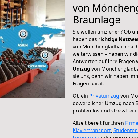
von Möncheng
Braunlage
Sie wollen umziehen? Ob um
haben das
richtige Netzw
von Mönchengladbach nach 
weiterwissen – haben wir di
Antworten auf Ihre Fragen 
Umzug
von Mönchengladbac
sie uns, denn wir haben im
Fragen parat.
Ob ein
Privatumzug
von Mön
gewerblicher Umzug nach 
problemlos und stressfrei 
Allzeit bereit für Ihren
Firm
Klaviertransport
,
Studente
Fernumzug
oder eine opti