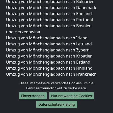
Umzug von Mönchengladbach nach Bulgarien
Umzug von Mönchengladbach nach Dänemark
Umzug von Mönchengladbach nach England
Umzug von Mönchengladbach nach Portugal
Umzug von Mönchengladbach nach Bosnien
und Herzegowina
Umzug von Mönchengladbach nach Irland
Umzug von Mönchengladbach nach Lettland
Umzug von Mönchengladbach nach Zypern
Umzug von Mönchengladbach nach Kroatien
Umzug von Mönchengladbach nach Estland
Umzug von Mönchengladbach nach Finnland
Umzug von Mönchengladbach nach Frankreich
Umzug von Mönchengladbach nach Griechenland
Diese Internetseite verwendet Cookies um die
Umzug von Mönchengladbach nach Italien
Benutzerfreundlichkeit zu verbessern.
Umzug von Mönchengladbach nach Liechtenstein
Einverstanden
Nur notwendige Cookies
Umzug von Mönchengladbach nach Luxemburg
Umzug von Mönchengladbach nach Niederlande
Datenschutzerklärung
Umzug von Mönchengladbach nach Norwegen