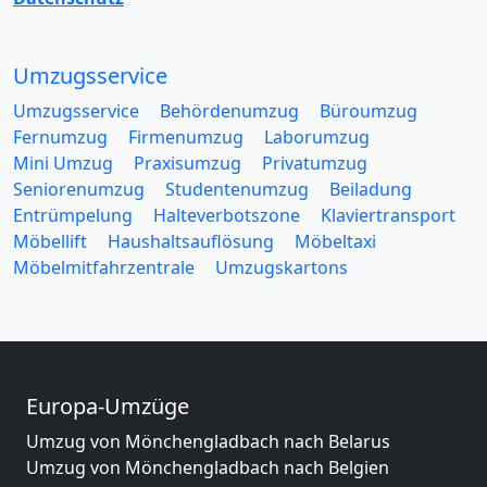
Umzugsservice
Umzugsservice
Behördenumzug
Büroumzug
Fernumzug
Firmenumzug
Laborumzug
Mini Umzug
Praxisumzug
Privatumzug
Seniorenumzug
Studentenumzug
Beiladung
Entrümpelung
Halteverbotszone
Klaviertransport
Möbellift
Haushaltsauflösung
Möbeltaxi
Möbelmitfahrzentrale
Umzugskartons
Europa-Umzüge
Umzug von Mönchengladbach nach Belarus
Umzug von Mönchengladbach nach Belgien