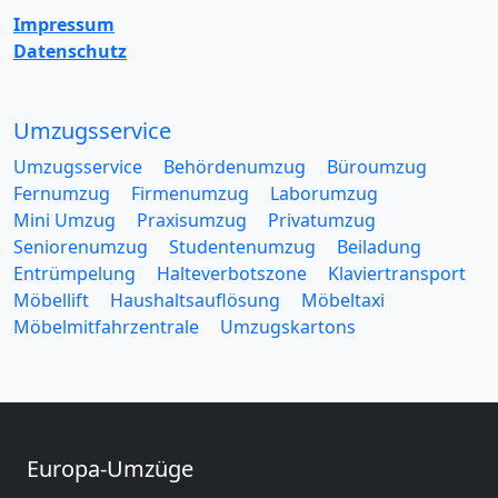
Impressum
Datenschutz
Umzugsservice
Umzugsservice
Behördenumzug
Büroumzug
Fernumzug
Firmenumzug
Laborumzug
Mini Umzug
Praxisumzug
Privatumzug
Seniorenumzug
Studentenumzug
Beiladung
Entrümpelung
Halteverbotszone
Klaviertransport
Möbellift
Haushaltsauflösung
Möbeltaxi
Möbelmitfahrzentrale
Umzugskartons
Europa-Umzüge