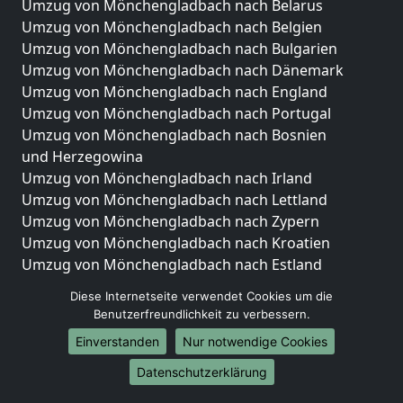
Umzug von Mönchengladbach nach Belarus
Umzug von Mönchengladbach nach Belgien
Umzug von Mönchengladbach nach Bulgarien
Umzug von Mönchengladbach nach Dänemark
Umzug von Mönchengladbach nach England
Umzug von Mönchengladbach nach Portugal
Umzug von Mönchengladbach nach Bosnien
und Herzegowina
Umzug von Mönchengladbach nach Irland
Umzug von Mönchengladbach nach Lettland
Umzug von Mönchengladbach nach Zypern
Umzug von Mönchengladbach nach Kroatien
Umzug von Mönchengladbach nach Estland
Umzug von Mönchengladbach nach Finnland
Diese Internetseite verwendet Cookies um die
Umzug von Mönchengladbach nach Frankreich
Benutzerfreundlichkeit zu verbessern.
Umzug von Mönchengladbach nach Griechenland
Einverstanden
Nur notwendige Cookies
Umzug von Mönchengladbach nach Italien
Umzug von Mönchengladbach nach Liechtenstein
Datenschutzerklärung
Umzug von Mönchengladbach nach Luxemburg