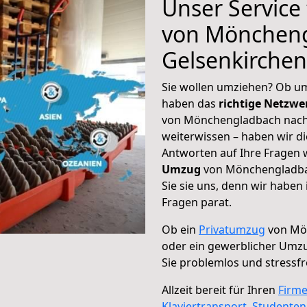
Unser Service
von Möncheng
Gelsenkirchen
Sie wollen umziehen? Ob um
haben das
richtige Netzw
von Mönchengladbach nach 
weiterwissen – haben wir di
Antworten auf Ihre Fragen 
Umzug
von Mönchengladbac
Sie sie uns, denn wir haben
Fragen parat.
Ob ein
Privatumzug
von Mö
oder ein gewerblicher Umz
Sie problemlos und stressf
Allzeit bereit für Ihren
Firm
Klaviertransport
,
Studente