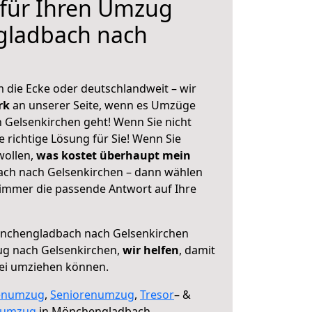
 für Ihren Umzug
ladbach nach
 die Ecke oder deutschlandweit – wir
erk
an unserer Seite, wenn es Umzüge
Gelsenkirchen geht! Wenn Sie nicht
e richtige Lösung für Sie! Wenn Sie
wollen,
was kostet überhaupt mein
h nach Gelsenkirchen – dann wählen
 immer die passende Antwort auf Ihre
nchengladbach nach Gelsenkirchen
ug nach Gelsenkirchen,
wir helfen
, damit
rei umziehen können.
enumzug
,
Seniorenumzug
,
Tresor
– &
numzug
in Mönchengladbach,