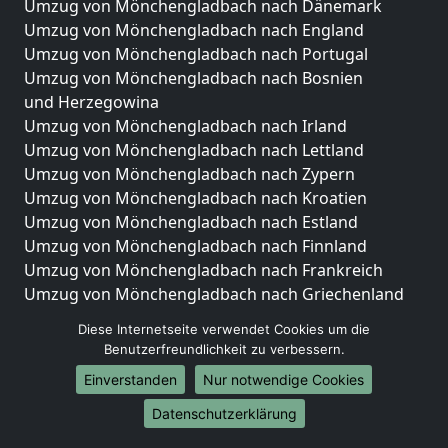
Umzug von Mönchengladbach nach Dänemark
Umzug von Mönchengladbach nach England
Umzug von Mönchengladbach nach Portugal
Umzug von Mönchengladbach nach Bosnien
und Herzegowina
Umzug von Mönchengladbach nach Irland
Umzug von Mönchengladbach nach Lettland
Umzug von Mönchengladbach nach Zypern
Umzug von Mönchengladbach nach Kroatien
Umzug von Mönchengladbach nach Estland
Umzug von Mönchengladbach nach Finnland
Umzug von Mönchengladbach nach Frankreich
Umzug von Mönchengladbach nach Griechenland
Umzug von Mönchengladbach nach Italien
Diese Internetseite verwendet Cookies um die
Umzug von Mönchengladbach nach Liechtenstein
Benutzerfreundlichkeit zu verbessern.
Umzug von Mönchengladbach nach Luxemburg
Einverstanden
Nur notwendige Cookies
Umzug von Mönchengladbach nach Niederlande
Umzug von Mönchengladbach nach Norwegen
Datenschutzerklärung