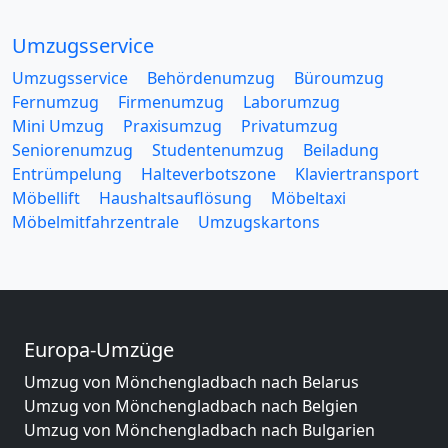
Umzugsservice
Umzugsservice
Behördenumzug
Büroumzug
Fernumzug
Firmenumzug
Laborumzug
Mini Umzug
Praxisumzug
Privatumzug
Seniorenumzug
Studentenumzug
Beiladung
Entrümpelung
Halteverbotszone
Klaviertransport
Möbellift
Haushaltsauflösung
Möbeltaxi
Möbelmitfahrzentrale
Umzugskartons
Europa-Umzüge
Umzug von Mönchengladbach nach Belarus
Umzug von Mönchengladbach nach Belgien
Umzug von Mönchengladbach nach Bulgarien