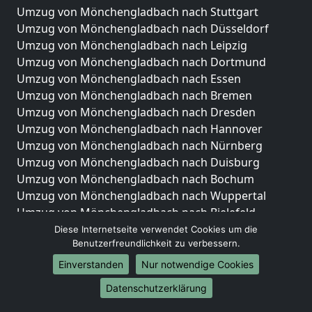
Umzug von Mönchengladbach nach Stuttgart
Umzug von Mönchengladbach nach Düsseldorf
Umzug von Mönchengladbach nach Leipzig
Umzug von Mönchengladbach nach Dortmund
Umzug von Mönchengladbach nach Essen
Umzug von Mönchengladbach nach Bremen
Umzug von Mönchengladbach nach Dresden
Umzug von Mönchengladbach nach Hannover
Umzug von Mönchengladbach nach Nürnberg
Umzug von Mönchengladbach nach Duisburg
Umzug von Mönchengladbach nach Bochum
Umzug von Mönchengladbach nach Wuppertal
Umzug von Mönchengladbach nach Bielefeld
Umzug von Mönchengladbach nach Bonn
Diese Internetseite verwendet Cookies um die
Benutzerfreundlichkeit zu verbessern.
Umzug von Mönchengladbach nach Münster
Einverstanden
Nur notwendige Cookies
Internationale-Umzüge
Datenschutzerklärung
Umzug von Mönchengladbach nach Brasilien