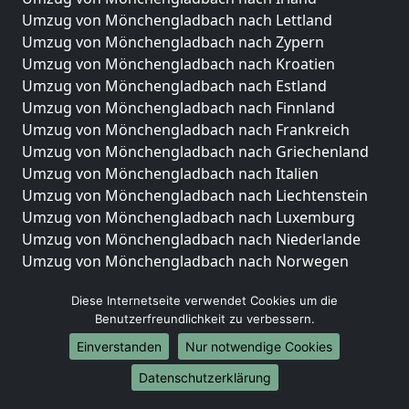
Umzug von Mönchengladbach nach Lettland
Umzug von Mönchengladbach nach Zypern
Umzug von Mönchengladbach nach Kroatien
Umzug von Mönchengladbach nach Estland
Umzug von Mönchengladbach nach Finnland
Umzug von Mönchengladbach nach Frankreich
Umzug von Mönchengladbach nach Griechenland
Umzug von Mönchengladbach nach Italien
Umzug von Mönchengladbach nach Liechtenstein
Umzug von Mönchengladbach nach Luxemburg
Umzug von Mönchengladbach nach Niederlande
Umzug von Mönchengladbach nach Norwegen
Umzüge-Deutschlandweit
Diese Internetseite verwendet Cookies um die
Benutzerfreundlichkeit zu verbessern.
Umzug von Mönchengladbach nach Berlin
Umzug von Mönchengladbach nach Hamburg
Einverstanden
Nur notwendige Cookies
Umzug von Mönchengladbach nach München
Datenschutzerklärung
Umzug von Mönchengladbach nach Köln