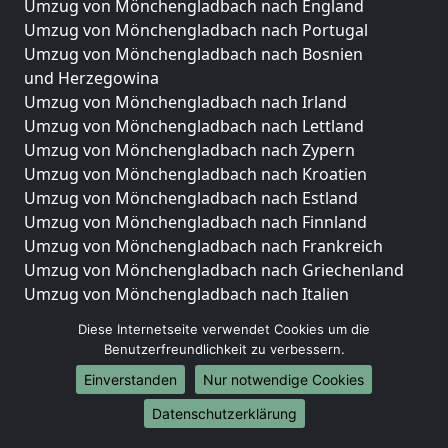
Umzug von Mönchengladbach nach England
Umzug von Mönchengladbach nach Portugal
Umzug von Mönchengladbach nach Bosnien
und Herzegowina
Umzug von Mönchengladbach nach Irland
Umzug von Mönchengladbach nach Lettland
Umzug von Mönchengladbach nach Zypern
Umzug von Mönchengladbach nach Kroatien
Umzug von Mönchengladbach nach Estland
Umzug von Mönchengladbach nach Finnland
Umzug von Mönchengladbach nach Frankreich
Umzug von Mönchengladbach nach Griechenland
Umzug von Mönchengladbach nach Italien
Umzug von Mönchengladbach nach Liechtenstein
Diese Internetseite verwendet Cookies um die
Umzug von Mönchengladbach nach Luxemburg
Benutzerfreundlichkeit zu verbessern.
Umzug von Mönchengladbach nach Niederlande
Einverstanden
Nur notwendige Cookies
Umzug von Mönchengladbach nach Norwegen
Datenschutzerklärung
Umzüge-Deutschlandweit