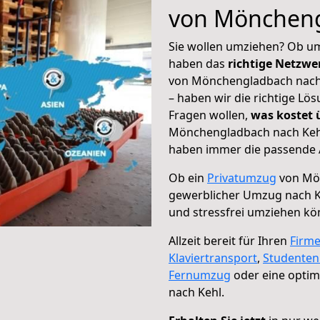
von Möncheng
Sie wollen umziehen? Ob um
haben das
richtige Netzw
von Mönchengladbach nach 
– haben wir die richtige Lö
Fragen wollen,
was kostet
Mönchengladbach nach Kehl 
haben immer die passende A
Ob ein
Privatumzug
von Mön
gewerblicher Umzug nach K
und stressfrei umziehen kö
Allzeit bereit für Ihren
Firm
Klaviertransport
,
Studente
Fernumzug
oder eine opti
nach Kehl.