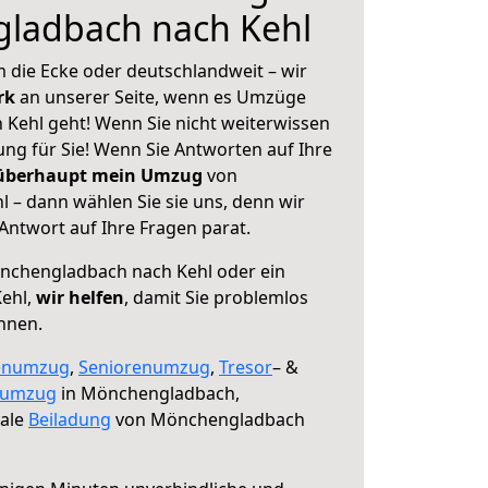
ladbach nach Kehl
 die Ecke oder deutschlandweit – wir
erk
an unserer Seite, wenn es Umzüge
Kehl geht! Wenn Sie nicht weiterwissen
sung für Sie! Wenn Sie Antworten auf Ihre
 überhaupt mein Umzug
von
– dann wählen Sie sie uns, denn wir
ntwort auf Ihre Fragen parat.
chengladbach nach Kehl oder ein
ehl,
wir helfen
, damit Sie problemlos
nnen.
enumzug
,
Seniorenumzug
,
Tresor
– &
numzug
in Mönchengladbach,
male
Beiladung
von Mönchengladbach