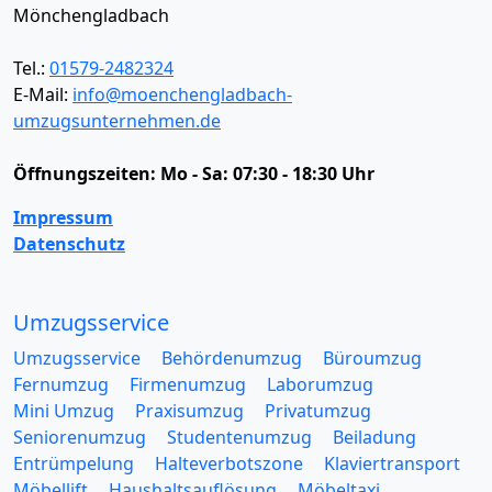
Mönchengladbach
Tel.:
01579-2482324
E-Mail:
info@moenchengladbach-
umzugsunternehmen.de
Öffnungszeiten:
Mo - Sa: 07:30 - 18:30 Uhr
Impressum
Datenschutz
Umzugsservice
Umzugsservice
Behördenumzug
Büroumzug
Fernumzug
Firmenumzug
Laborumzug
Mini Umzug
Praxisumzug
Privatumzug
Seniorenumzug
Studentenumzug
Beiladung
Entrümpelung
Halteverbotszone
Klaviertransport
Möbellift
Haushaltsauflösung
Möbeltaxi