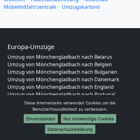
Möbelmitfahrzentrale
Umzugskartons
Europa-Umzüge
Umzug von Mönchengladbach nach Belarus
Umzug von Mönchengladbach nach Belgien
Umzug von Mönchengladbach nach Bulgarien
Umzug von Mönchengladbach nach Dänemark
Umzug von Mönchengladbach nach England
Umzug von Mönchengladbach nach Portugal
Umzug von Mönchengladbach nach Bosnien
Diese Internetseite verwendet Cookies um die
und Herzegowina
Benutzerfreundlichkeit zu verbessern.
Umzug von Mönchengladbach nach Irland
Einverstanden
Nur notwendige Cookies
Umzug von Mönchengladbach nach Lettland
Datenschutzerklärung
Umzug von Mönchengladbach nach Zypern
Umzug von Mönchengladbach nach Kroatien