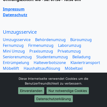
Impressum
Datenschutz
Umzugsservice
Umzugsservice
Behördenumzug
Büroumzug
Fernumzug
Firmenumzug
Laborumzug
Mini Umzug
Praxisumzug
Privatumzug
Seniorenumzug
Studentenumzug
Beiladung
Entrümpelung
Halteverbotszone
Klaviertransport
Möbellift
Haushaltsauflösung
Möbeltaxi
Möbelmitfahrzentrale
Umzugskartons
Diese Internetseite verwendet Cookies um die
Benutzerfreundlichkeit zu verbessern.
Einverstanden
Nur notwendige Cookies
Datenschutzerklärung
Europa-Umzüge