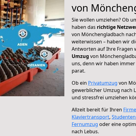
von Möncheng
Sie wollen umziehen? Ob um
haben das
richtige Netzw
von Mönchengladbach nach 
weiterwissen – haben wir di
Antworten auf Ihre Fragen 
Umzug
von Mönchengladbac
uns, denn wir haben immer 
parat.
Ob ein
Privatumzug
von Mön
gewerblicher Umzug nach 
und stressfrei umziehen kö
Allzeit bereit für Ihren
Firm
Klaviertransport
,
Studente
Fernumzug
oder eine opti
nach Lebus.