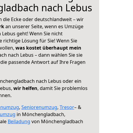
ladbach nach Lebus
 die Ecke oder deutschlandweit – wir
erk
an unserer Seite, wenn es Umzüge
Lebus geht! Wenn Sie nicht
e richtige Lösung für Sie! Wenn Sie
wollen,
was kostet überhaupt mein
h nach Lebus – dann wählen Sie sie
die passende Antwort auf Ihre Fragen
chengladbach nach Lebus oder ein
Lebus,
wir helfen
, damit Sie problemlos
nnen.
enumzug
,
Seniorenumzug
,
Tresor
– &
numzug
in Mönchengladbach,
male
Beiladung
von Mönchengladbach