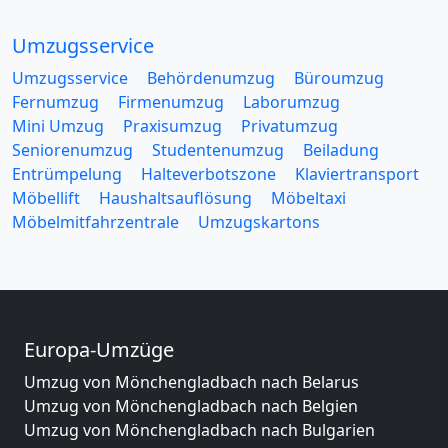
Umzugsservice
Umzugsservice
Behördenumzug
Büroumzug
Fernumzug
Firmenumzug
Laborumzug
Mini Umzug
Praxisumzug
Privatumzug
Seniorenumzug
Studentenumzug
Beiladung
Entrümpelung
Halteverbotszone
Klaviertransport
Möbellift
Haushaltsauflösung
Möbeltaxi
Möbelmitfahrzentrale
Umzugskartons
Europa-Umzüge
Umzug von Mönchengladbach nach Belarus
Umzug von Mönchengladbach nach Belgien
Umzug von Mönchengladbach nach Bulgarien