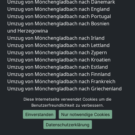
Umzug von Mönchengladbach nach Dänemark
Umzug von Mönchengladbach nach England
Umzug von Mönchengladbach nach Portugal
Umzug von Mönchengladbach nach Bosnien
und Herzegowina
Umzug von Mönchengladbach nach Irland
Umzug von Mönchengladbach nach Lettland
Umzug von Mönchengladbach nach Zypern
Umzug von Mönchengladbach nach Kroatien
Umzug von Mönchengladbach nach Estland
Umzug von Mönchengladbach nach Finnland
Umzug von Mönchengladbach nach Frankreich
Umzug von Mönchengladbach nach Griechenland
Umzug von Mönchengladbach nach Italien
Diese Internetseite verwendet Cookies um die
Umzug von Mönchengladbach nach Liechtenstein
Benutzerfreundlichkeit zu verbessern.
Umzug von Mönchengladbach nach Luxemburg
Einverstanden
Nur notwendige Cookies
Umzug von Mönchengladbach nach Niederlande
Umzug von Mönchengladbach nach Norwegen
Datenschutzerklärung