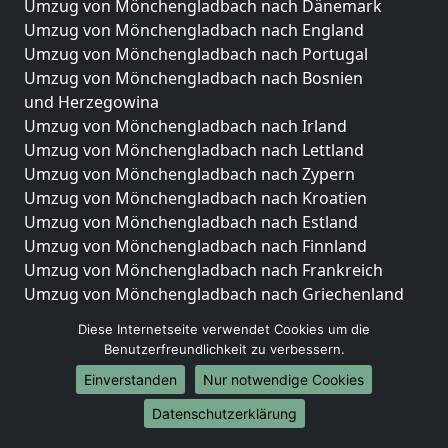
Umzug von Mönchengladbach nach Dänemark
Umzug von Mönchengladbach nach England
Umzug von Mönchengladbach nach Portugal
Umzug von Mönchengladbach nach Bosnien
und Herzegowina
Umzug von Mönchengladbach nach Irland
Umzug von Mönchengladbach nach Lettland
Umzug von Mönchengladbach nach Zypern
Umzug von Mönchengladbach nach Kroatien
Umzug von Mönchengladbach nach Estland
Umzug von Mönchengladbach nach Finnland
Umzug von Mönchengladbach nach Frankreich
Umzug von Mönchengladbach nach Griechenland
Umzug von Mönchengladbach nach Italien
Diese Internetseite verwendet Cookies um die
Umzug von Mönchengladbach nach Liechtenstein
Benutzerfreundlichkeit zu verbessern.
Umzug von Mönchengladbach nach Luxemburg
Einverstanden
Nur notwendige Cookies
Umzug von Mönchengladbach nach Niederlande
Umzug von Mönchengladbach nach Norwegen
Datenschutzerklärung