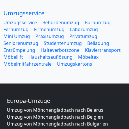
Umzugsservice
Umzugsservice
Behördenumzug
Büroumzug
Fernumzug
Firmenumzug
Laborumzug
Mini Umzug
Praxisumzug
Privatumzug
Seniorenumzug
Studentenumzug
Beiladung
Entrümpelung
Halteverbotszone
Klaviertransport
Möbellift
Haushaltsauflösung
Möbeltaxi
Möbelmitfahrzentrale
Umzugskartons
Europa-Umzüge
Umzug von Mönchengladbach nach Belarus
Umzug von Mönchengladbach nach Belgien
Umzug von Mönchengladbach nach Bulgarien