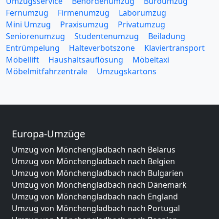
Umzugsservice
Behördenumzug
Büroumzug
Fernumzug
Firmenumzug
Laborumzug
Mini Umzug
Praxisumzug
Privatumzug
Seniorenumzug
Studentenumzug
Beiladung
Entrümpelung
Halteverbotszone
Klaviertransport
Möbellift
Haushaltsauflösung
Möbeltaxi
Möbelmitfahrzentrale
Umzugskartons
Europa-Umzüge
Umzug von Mönchengladbach nach Belarus
Umzug von Mönchengladbach nach Belgien
Umzug von Mönchengladbach nach Bulgarien
Umzug von Mönchengladbach nach Dänemark
Umzug von Mönchengladbach nach England
Umzug von Mönchengladbach nach Portugal