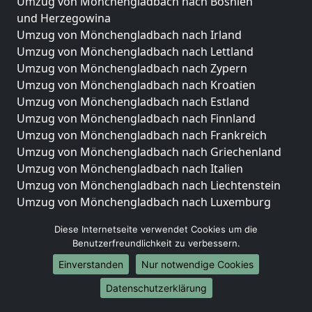
Umzug von Mönchengladbach nach Bosnien
und Herzegowina
Umzug von Mönchengladbach nach Irland
Umzug von Mönchengladbach nach Lettland
Umzug von Mönchengladbach nach Zypern
Umzug von Mönchengladbach nach Kroatien
Umzug von Mönchengladbach nach Estland
Umzug von Mönchengladbach nach Finnland
Umzug von Mönchengladbach nach Frankreich
Umzug von Mönchengladbach nach Griechenland
Umzug von Mönchengladbach nach Italien
Umzug von Mönchengladbach nach Liechtenstein
Umzug von Mönchengladbach nach Luxemburg
Umzug von Mönchengladbach nach Niederlande
Diese Internetseite verwendet Cookies um die
Umzug von Mönchengladbach nach Norwegen
Benutzerfreundlichkeit zu verbessern.
Umzüge-Deutschlandweit
Einverstanden
Nur notwendige Cookies
Umzug von Mönchengladbach nach Berlin
Datenschutzerklärung
Umzug von Mönchengladbach nach Hamburg