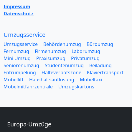
Impressum
Datenschutz
Umzugsservice
Umzugsservice
Behördenumzug
Büroumzug
Fernumzug
Firmenumzug
Laborumzug
Mini Umzug
Praxisumzug
Privatumzug
Seniorenumzug
Studentenumzug
Beiladung
Entrümpelung
Halteverbotszone
Klaviertransport
Möbellift
Haushaltsauflösung
Möbeltaxi
Möbelmitfahrzentrale
Umzugskartons
Europa-Umzüge