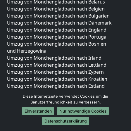
Umzug von Mönchengladbach nach Belarus
Umzug von Mönchengladbach nach Belgien
Umzug von Mönchengladbach nach Bulgarien
Umzug von Mönchengladbach nach Dänemark
Umzug von Mönchengladbach nach England
Umzug von Mönchengladbach nach Portugal
Umzug von Mönchengladbach nach Bosnien
und Herzegowina
Umzug von Mönchengladbach nach Irland
Umzug von Mönchengladbach nach Lettland
Umzug von Mönchengladbach nach Zypern
Umzug von Mönchengladbach nach Kroatien
Umzug von Mönchengladbach nach Estland
Umzug von Mönchengladbach nach Finnland
Diese Internetseite verwendet Cookies um die
Umzug von Mönchengladbach nach Frankreich
Benutzerfreundlichkeit zu verbessern.
Umzug von Mönchengladbach nach Griechenland
Einverstanden
Nur notwendige Cookies
Umzug von Mönchengladbach nach Italien
Umzug von Mönchengladbach nach Liechtenstein
Datenschutzerklärung
Umzug von Mönchengladbach nach Luxemburg