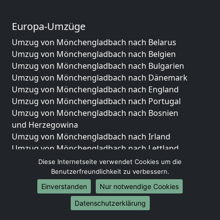
Europa-Umzüge
Umzug von Mönchengladbach nach Belarus
Umzug von Mönchengladbach nach Belgien
Umzug von Mönchengladbach nach Bulgarien
Umzug von Mönchengladbach nach Dänemark
Umzug von Mönchengladbach nach England
Umzug von Mönchengladbach nach Portugal
Umzug von Mönchengladbach nach Bosnien
und Herzegowina
Umzug von Mönchengladbach nach Irland
Umzug von Mönchengladbach nach Lettland
Umzug von Mönchengladbach nach Zypern
Diese Internetseite verwendet Cookies um die
Umzug von Mönchengladbach nach Kroatien
Benutzerfreundlichkeit zu verbessern.
Umzug von Mönchengladbach nach Estland
Einverstanden
Nur notwendige Cookies
Umzug von Mönchengladbach nach Finnland
Datenschutzerklärung
Umzug von Mönchengladbach nach Frankreich
Umzug von Mönchengladbach nach Griechenland