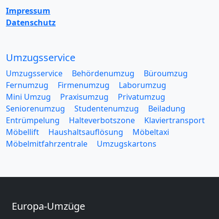
Impressum
Datenschutz
Umzugsservice
Umzugsservice
Behördenumzug
Büroumzug
Fernumzug
Firmenumzug
Laborumzug
Mini Umzug
Praxisumzug
Privatumzug
Seniorenumzug
Studentenumzug
Beiladung
Entrümpelung
Halteverbotszone
Klaviertransport
Möbellift
Haushaltsauflösung
Möbeltaxi
Möbelmitfahrzentrale
Umzugskartons
Europa-Umzüge