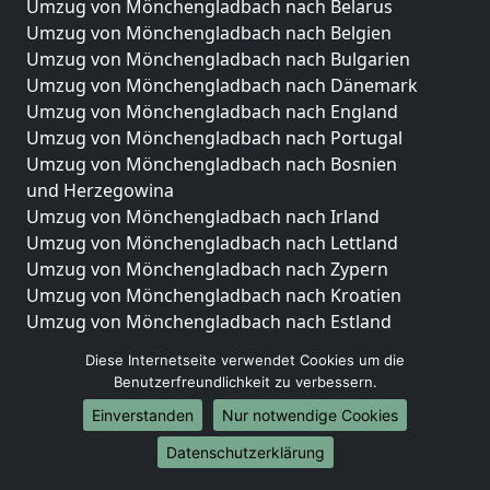
Umzug von Mönchengladbach nach Belarus
Umzug von Mönchengladbach nach Belgien
Umzug von Mönchengladbach nach Bulgarien
Umzug von Mönchengladbach nach Dänemark
Umzug von Mönchengladbach nach England
Umzug von Mönchengladbach nach Portugal
Umzug von Mönchengladbach nach Bosnien
und Herzegowina
Umzug von Mönchengladbach nach Irland
Umzug von Mönchengladbach nach Lettland
Umzug von Mönchengladbach nach Zypern
Umzug von Mönchengladbach nach Kroatien
Umzug von Mönchengladbach nach Estland
Umzug von Mönchengladbach nach Finnland
Diese Internetseite verwendet Cookies um die
Umzug von Mönchengladbach nach Frankreich
Benutzerfreundlichkeit zu verbessern.
Umzug von Mönchengladbach nach Griechenland
Einverstanden
Nur notwendige Cookies
Umzug von Mönchengladbach nach Italien
Umzug von Mönchengladbach nach Liechtenstein
Datenschutzerklärung
Umzug von Mönchengladbach nach Luxemburg