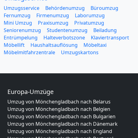
Umzugsservice
Behördenumzug
Büroumzug
Fernumzug
Firmenumzug
Laborumzug
Mini Umzug
Praxisumzug
Privatumzug
Seniorenumzug
Studentenumzug
Beiladung
Entrümpelung
Halteverbotszone
Klaviertransport
Möbellift
Haushaltsauflösung
Möbeltaxi
Möbelmitfahrzentrale
Umzugskartons
Europa-Umzüge
Umzug von Mönchengladbach nach Belarus
Umzug von Mönchengladbach nach Belgien
Umzug von Mönchengladbach nach Bulgarien
Umzug von Mönchengladbach nach Dänemark
Umzug von Mönchengladbach nach England