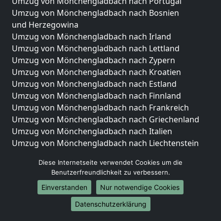
Umzug von Mönchengladbach nach Portugal
Umzug von Mönchengladbach nach Bosnien
und Herzegowina
Umzug von Mönchengladbach nach Irland
Umzug von Mönchengladbach nach Lettland
Umzug von Mönchengladbach nach Zypern
Umzug von Mönchengladbach nach Kroatien
Umzug von Mönchengladbach nach Estland
Umzug von Mönchengladbach nach Finnland
Umzug von Mönchengladbach nach Frankreich
Umzug von Mönchengladbach nach Griechenland
Umzug von Mönchengladbach nach Italien
Umzug von Mönchengladbach nach Liechtenstein
Umzug von Mönchengladbach nach Luxemburg
Diese Internetseite verwendet Cookies um die
Umzug von Mönchengladbach nach Niederlande
Benutzerfreundlichkeit zu verbessern.
Umzug von Mönchengladbach nach Norwegen
Einverstanden
Nur notwendige Cookies
Umzüge-Deutschlandweit
Datenschutzerklärung
Umzug von Mönchengladbach nach Berlin