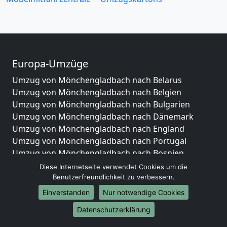
Europa-Umzüge
Umzug von Mönchengladbach nach Belarus
Umzug von Mönchengladbach nach Belgien
Umzug von Mönchengladbach nach Bulgarien
Umzug von Mönchengladbach nach Dänemark
Umzug von Mönchengladbach nach England
Umzug von Mönchengladbach nach Portugal
Umzug von Mönchengladbach nach Bosnien
und Herzegowina
Diese Internetseite verwendet Cookies um die
Umzug von Mönchengladbach nach Irland
Benutzerfreundlichkeit zu verbessern.
Umzug von Mönchengladbach nach Lettland
Einverstanden
Nur notwendige Cookies
Umzug von Mönchengladbach nach Zypern
Datenschutzerklärung
Umzug von Mönchengladbach nach Kroatien
Umzug von Mönchengladbach nach Estland