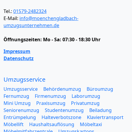
Tel.:
01579-2482324
E-Mail:
info@moenchengladbach-
umzugsunternehmen.de
Öffnungszeiten:
Mo - Sa: 07:30 - 18:30 Uhr
Impressum
Datenschutz
Umzugsservice
Umzugsservice
Behördenumzug
Büroumzug
Fernumzug
Firmenumzug
Laborumzug
Mini Umzug
Praxisumzug
Privatumzug
Seniorenumzug
Studentenumzug
Beiladung
Entrümpelung
Halteverbotszone
Klaviertransport
Möbellift
Haushaltsauflösung
Möbeltaxi
Möbelmitfahrzentrale
Umzugskartons