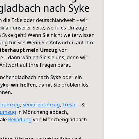
ladbach nach Syke
 die Ecke oder deutschlandweit – wir
erk
an unserer Seite, wenn es Umzüge
Syke geht! Wenn Sie nicht weiterwissen
sung für Sie! Wenn Sie Antworten auf Ihre
 überhaupt mein Umzug
von
– dann wählen Sie sie uns, denn wir
ntwort auf Ihre Fragen parat.
chengladbach nach Syke oder ein
Syke,
wir helfen
, damit Sie problemlos
nnen.
enumzug
,
Seniorenumzug
,
Tresor
– &
numzug
in Mönchengladbach,
male
Beiladung
von Mönchengladbach