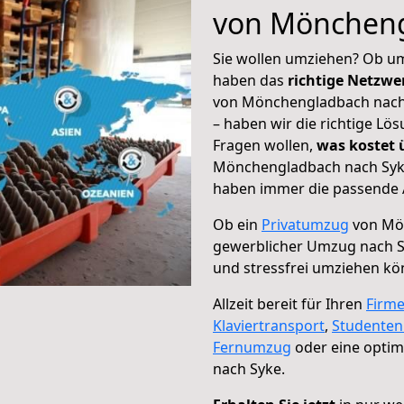
von Möncheng
Sie wollen umziehen? Ob um
haben das
richtige Netzw
von Mönchengladbach nach 
– haben wir die richtige Lö
Fragen wollen,
was kostet
Mönchengladbach nach Syke 
haben immer die passende A
Ob ein
Privatumzug
von Mön
gewerblicher Umzug nach 
und stressfrei umziehen kö
Allzeit bereit für Ihren
Firm
Klaviertransport
,
Studente
Fernumzug
oder eine opti
nach Syke.