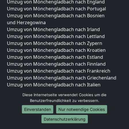
Umzug von Mönchengladbach nach England
Umzug von Mönchengladbach nach Portugal
Umzug von Mönchengladbach nach Bosnien
und Herzegowina
Umzug von Mönchengladbach nach Irland
Umzug von Mönchengladbach nach Lettland
Umzug von Mönchengladbach nach Zypern
Umzug von Mönchengladbach nach Kroatien
Umzug von Mönchengladbach nach Estland
Umzug von Mönchengladbach nach Finnland
Umzug von Mönchengladbach nach Frankreich
Umzug von Mönchengladbach nach Griechenland
Umzug von Mönchengladbach nach Italien
Umzug von Mönchengladbach nach Liechtenstein
Diese Internetseite verwendet Cookies um die
Umzug von Mönchengladbach nach Luxemburg
Benutzerfreundlichkeit zu verbessern.
Umzug von Mönchengladbach nach Niederlande
Einverstanden
Nur notwendige Cookies
Umzug von Mönchengladbach nach Norwegen
Datenschutzerklärung
Umzüge-Deutschlandweit