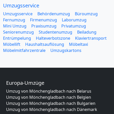
Umzugsservice
Umzugsservice
Behördenumzug
Büroumzug
Fernumzug
Firmenumzug
Laborumzug
Mini Umzug
Praxisumzug
Privatumzug
Seniorenumzug
Studentenumzug
Beiladung
Entrümpelung
Halteverbotszone
Klaviertransport
Möbellift
Haushaltsauflösung
Möbeltaxi
Möbelmitfahrzentrale
Umzugskartons
Europa-Umzüge
Umzug von Mönchengladbach nach Belarus
Umzug von Mönchengladbach nach Belgien
Umzug von Mönchengladbach nach Bulgarien
Umzug von Mönchengladbach nach Dänemark