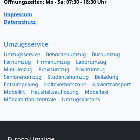
Öffnungszeiten:
Mo - Sa: 07:30 - 18:30 Uhr
Impressum
Datenschutz
Umzugsservice
Umzugsservice
Behördenumzug
Büroumzug
Fernumzug
Firmenumzug
Laborumzug
Mini Umzug
Praxisumzug
Privatumzug
Seniorenumzug
Studentenumzug
Beiladung
Entrümpelung
Halteverbotszone
Klaviertransport
Möbellift
Haushaltsauflösung
Möbeltaxi
Möbelmitfahrzentrale
Umzugskartons
Europa-Umzüge