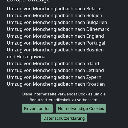
Umzug von Mönchengladbach nach Belarus
Umzug von Mönchengladbach nach Belgien
Umzug von Mönchengladbach nach Bulgarien
Umzug von Mönchengladbach nach Dänemark
Umzug von Mönchengladbach nach England
Umzug von Mönchengladbach nach Portugal
Umzug von Mönchengladbach nach Bosnien
und Herzegowina
Umzug von Mönchengladbach nach Irland
Umzug von Mönchengladbach nach Lettland
Umzug von Mönchengladbach nach Zypern
Umzug von Mönchengladbach nach Kroatien
Umzug von Mönchengladbach nach Estland
Diese Internetseite verwendet Cookies um die
Umzug von Mönchengladbach nach Finnland
Benutzerfreundlichkeit zu verbessern.
Umzug von Mönchengladbach nach Frankreich
Einverstanden
Nur notwendige Cookies
Umzug von Mönchengladbach nach Griechenland
Umzug von Mönchengladbach nach Italien
Datenschutzerklärung
Umzug von Mönchengladbach nach Liechtenstein