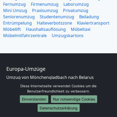
Fernumzug
Firmenumzug
Laborumzug
Mini Umzug
Praxisumzug
Privatumzug
Seniorenumzug
Studentenumzug
Beiladung
Entrümpelung
Halteverbotszone
Klaviertransport
Möbellift
Haushaltsauflösung
Möbeltaxi
Möbelmitfahrzentrale
Umzugskartons
Europa-Umzüge
Umzug von Mönchengladbach nach Belarus
Umzug von Mönchengladbach nach Belgien
Diese Internetseite verwendet Cookies um die
Umzug von Mönchengladbach nach Bulgarien
Benutzerfreundlichkeit zu verbessern.
Umzug von Mönchengladbach nach Dänemark
Einverstanden
Nur notwendige Cookies
Umzug von Mönchengladbach nach England
Umzug von Mönchengladbach nach Portugal
Datenschutzerklärung
Umzug von Mönchengladbach nach Bosnien