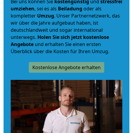
Bei uns können Sie
kostengünstig
und
stressfrei
umziehen
, sei es als
Beiladung
oder als
kompletter
Umzug
. Unser Partnernetzwerk, das
wir über die Jahre aufgebaut haben, ist
deutschlandweit und sogar international
unterwegs.
Holen Sie sich jetzt kostenlose
Angebote
und erhalten Sie einen ersten
Überblick über die Kosten für Ihren Umzug.
Kostenlose Angebote erhalten