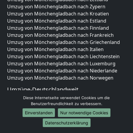
Umzug von Mönchengladbach nach Zypern
Umzug von Mönchengladbach nach Kroatien
Umzug von Mönchengladbach nach Estland
Umzug von Mönchengladbach nach Finnland
Umzug von Mönchengladbach nach Frankreich
Umzug von Mönchengladbach nach Griechenland
Umzug von Mönchengladbach nach Italien
Umzug von Mönchengladbach nach Liechtenstein
Umzug von Mönchengladbach nach Luxemburg
Umzug von Mönchengladbach nach Niederlande
Umzug von Mönchengladbach nach Norwegen
Umzüge-Deutschlandweit
Diese Internetseite verwendet Cookies um die
Umzug von Mönchengladbach nach Berlin
Benutzerfreundlichkeit zu verbessern.
Umzug von Mönchengladbach nach Hamburg
Umzug von Mönchengladbach nach München
Einverstanden
Nur notwendige Cookies
Umzug von Mönchengladbach nach Köln
Datenschutzerklärung
Umzug von Mönchengladbach nach Frankfurt am