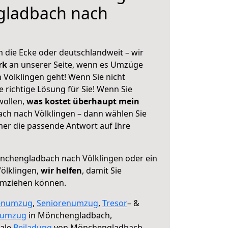
ladbach nach
 die Ecke oder deutschlandweit – wir
erk
an unserer Seite, wenn es Umzüge
Völklingen geht! Wenn Sie nicht
e richtige Lösung für Sie! Wenn Sie
wollen,
was kostet überhaupt mein
h nach Völklingen – dann wählen Sie
mer die passende Antwort auf Ihre
chengladbach nach Völklingen oder ein
ölklingen,
wir helfen
, damit Sie
umziehen können.
enumzug
,
Seniorenumzug
,
Tresor
– &
numzug
in Mönchengladbach,
male
Beiladung
von Mönchengladbach