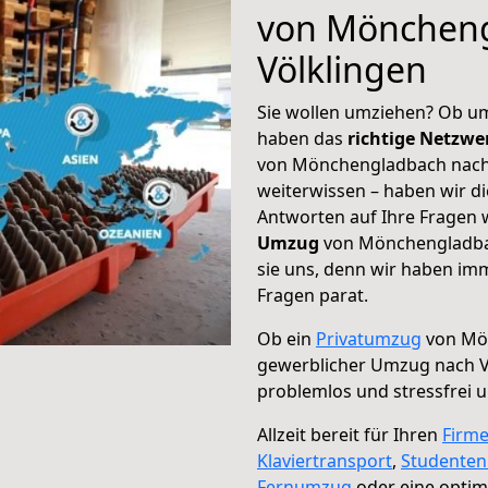
von Möncheng
Völklingen
Sie wollen umziehen? Ob um
haben das
richtige Netzw
von Mönchengladbach nach 
weiterwissen – haben wir di
Antworten auf Ihre Fragen 
Umzug
von Mönchengladbac
sie uns, denn wir haben im
Fragen parat.
Ob ein
Privatumzug
von Mön
gewerblicher Umzug nach V
problemlos und stressfrei 
Allzeit bereit für Ihren
Firm
Klaviertransport
,
Studente
Fernumzug
oder eine opti