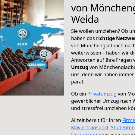
von Möncheng
Weida
Sie wollen umziehen? Ob um
haben das
richtige Netzw
von Mönchengladbach nach 
weiterwissen – haben wir di
Antworten auf Ihre Fragen 
Umzug
von Mönchengladbac
uns, denn wir haben immer 
parat.
Ob ein
Privatumzug
von Mön
gewerblicher Umzug nach 
und stressfrei umziehen kö
Allzeit bereit für Ihren
Firm
Klaviertransport
,
Studente
Fernumzug
oder eine opti