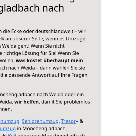
ladbach nach
 die Ecke oder deutschlandweit – wir
erk
an unserer Seite, wenn es Umzüge
Weida geht! Wenn Sie nicht
e richtige Lösung für Sie! Wenn Sie
wollen,
was kostet überhaupt mein
h nach Weida – dann wählen Sie sie
die passende Antwort auf Ihre Fragen
chengladbach nach Weida oder ein
Weida,
wir helfen
, damit Sie problemlos
nnen.
enumzug
,
Seniorenumzug
,
Tresor
– &
numzug
in Mönchengladbach,
male
Beiladung
von Mönchengladbach