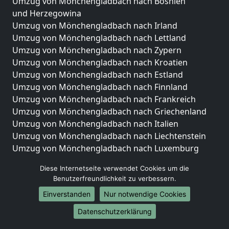
Umzug von Mönchengladbach nach Bosnien
und Herzegowina
Umzug von Mönchengladbach nach Irland
Umzug von Mönchengladbach nach Lettland
Umzug von Mönchengladbach nach Zypern
Umzug von Mönchengladbach nach Kroatien
Umzug von Mönchengladbach nach Estland
Umzug von Mönchengladbach nach Finnland
Umzug von Mönchengladbach nach Frankreich
Umzug von Mönchengladbach nach Griechenland
Umzug von Mönchengladbach nach Italien
Umzug von Mönchengladbach nach Liechtenstein
Umzug von Mönchengladbach nach Luxemburg
Umzug von Mönchengladbach nach Niederlande
Diese Internetseite verwendet Cookies um die
Umzug von Mönchengladbach nach Norwegen
Benutzerfreundlichkeit zu verbessern.
Umzüge-Deutschlandweit
Einverstanden
Nur notwendige Cookies
Umzug von Mönchengladbach nach Berlin
Datenschutzerklärung
Umzug von Mönchengladbach nach Hamburg