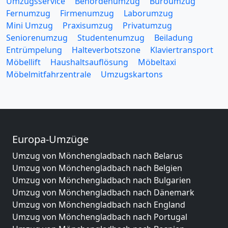
Umzugsservice
Behördenumzug
Büroumzug
Fernumzug
Firmenumzug
Laborumzug
Mini Umzug
Praxisumzug
Privatumzug
Seniorenumzug
Studentenumzug
Beiladung
Entrümpelung
Halteverbotszone
Klaviertransport
Möbellift
Haushaltsauflösung
Möbeltaxi
Möbelmitfahrzentrale
Umzugskartons
Europa-Umzüge
Umzug von Mönchengladbach nach Belarus
Umzug von Mönchengladbach nach Belgien
Umzug von Mönchengladbach nach Bulgarien
Umzug von Mönchengladbach nach Dänemark
Umzug von Mönchengladbach nach England
Umzug von Mönchengladbach nach Portugal