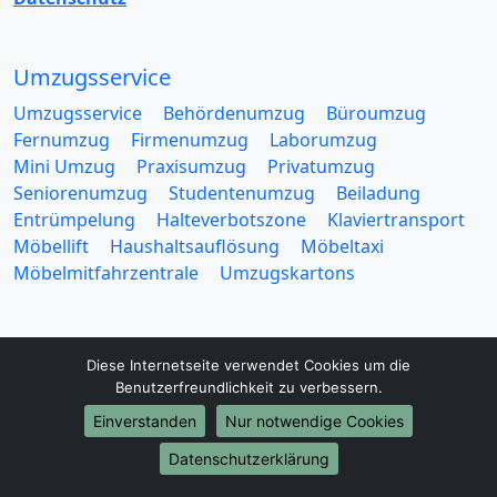
Umzugsservice
Umzugsservice
Behördenumzug
Büroumzug
Fernumzug
Firmenumzug
Laborumzug
Mini Umzug
Praxisumzug
Privatumzug
Seniorenumzug
Studentenumzug
Beiladung
Entrümpelung
Halteverbotszone
Klaviertransport
Möbellift
Haushaltsauflösung
Möbeltaxi
Möbelmitfahrzentrale
Umzugskartons
Diese Internetseite verwendet Cookies um die
Benutzerfreundlichkeit zu verbessern.
Europa-Umzüge
Einverstanden
Nur notwendige Cookies
Umzug von Mönchengladbach nach Belarus
Datenschutzerklärung
Umzug von Mönchengladbach nach Belgien