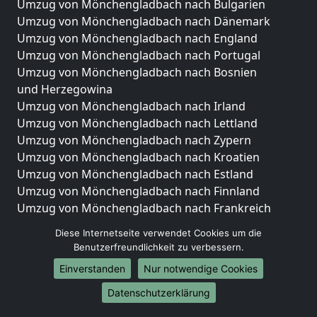
Umzug von Mönchengladbach nach Bulgarien
Umzug von Mönchengladbach nach Dänemark
Umzug von Mönchengladbach nach England
Umzug von Mönchengladbach nach Portugal
Umzug von Mönchengladbach nach Bosnien
und Herzegowina
Umzug von Mönchengladbach nach Irland
Umzug von Mönchengladbach nach Lettland
Umzug von Mönchengladbach nach Zypern
Umzug von Mönchengladbach nach Kroatien
Umzug von Mönchengladbach nach Estland
Umzug von Mönchengladbach nach Finnland
Umzug von Mönchengladbach nach Frankreich
Umzug von Mönchengladbach nach Griechenland
Diese Internetseite verwendet Cookies um die
Umzug von Mönchengladbach nach Italien
Benutzerfreundlichkeit zu verbessern.
Umzug von Mönchengladbach nach Liechtenstein
Einverstanden
Nur notwendige Cookies
Umzug von Mönchengladbach nach Luxemburg
Umzug von Mönchengladbach nach Niederlande
Datenschutzerklärung
Umzug von Mönchengladbach nach Norwegen