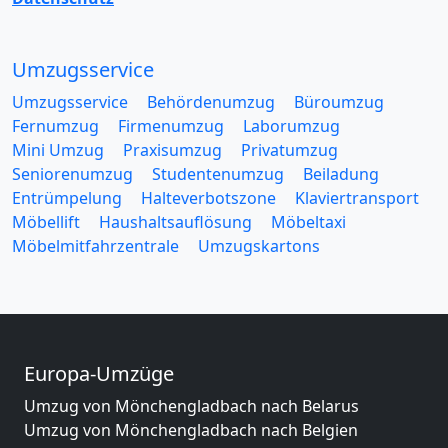
Umzugsservice
Umzugsservice
Behördenumzug
Büroumzug
Fernumzug
Firmenumzug
Laborumzug
Mini Umzug
Praxisumzug
Privatumzug
Seniorenumzug
Studentenumzug
Beiladung
Entrümpelung
Halteverbotszone
Klaviertransport
Möbellift
Haushaltsauflösung
Möbeltaxi
Möbelmitfahrzentrale
Umzugskartons
Europa-Umzüge
Umzug von Mönchengladbach nach Belarus
Umzug von Mönchengladbach nach Belgien