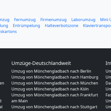
mzug
Fernumzug
Firmenumzug
Laborumzug
Mini
dung
Entrümpelung
Halteverbotszone
Klaviertranspo
skartons
Umzüge-Deutschlandweit
In
s
Umzug von Mönchengladbach nach Berlin
Um
Umzug von Mönchengladbach nach Hamburg
Um
en
Umzug von Mönchengladbach nach München
Da
Umzug von Mönchengladbach nach Köln
Um
Umzug von Mönchengladbach nach Frankfurt
Fa
d
am Main
Um
al
Umzug von Mönchengladbach nach Stuttgart
Um