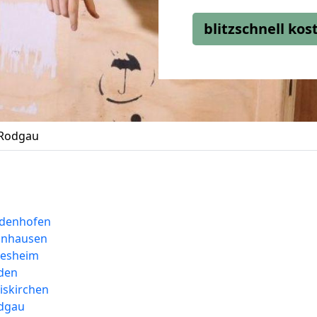
blitzschnell ko
Rodgau
denhofen
inhausen
gesheim
den
skirchen
dgau