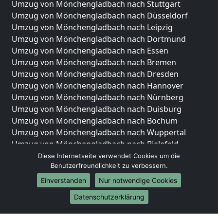
Umzug von Mönchengladbach nach Stuttgart
Umzug von Mönchengladbach nach Düsseldorf
Umzug von Mönchengladbach nach Leipzig
Umzug von Mönchengladbach nach Dortmund
Umzug von Mönchengladbach nach Essen
Umzug von Mönchengladbach nach Bremen
Umzug von Mönchengladbach nach Dresden
Umzug von Mönchengladbach nach Hannover
Umzug von Mönchengladbach nach Nürnberg
Umzug von Mönchengladbach nach Duisburg
Umzug von Mönchengladbach nach Bochum
Umzug von Mönchengladbach nach Wuppertal
Umzug von Mönchengladbach nach Bielefeld
Umzug von Mönchengladbach nach Bonn
Diese Internetseite verwendet Cookies um die
Benutzerfreundlichkeit zu verbessern.
Umzug von Mönchengladbach nach Münster
Einverstanden
Nur notwendige Cookies
Internationale-Umzüge
Datenschutzerklärung
Umzug von Mönchengladbach nach Brasilien
Umzug von Mönchengladbach nach Brunei