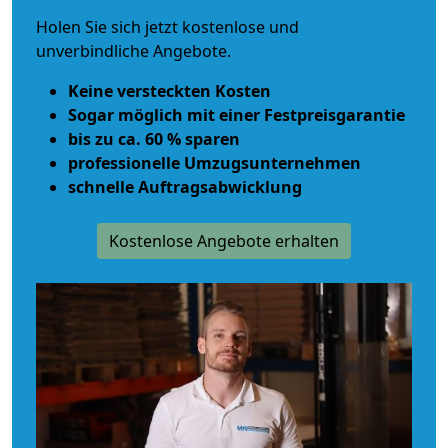
Holen Sie sich jetzt kostenlose und
unverbindliche Angebote.
Keine versteckten Kosten
Sogar möglich mit einer Festpreisgarantie
bis zu ca. 60 % sparen
professionelle Umzugsunternehmen
schnelle Auftragsabwicklung
Kostenlose Angebote erhalten