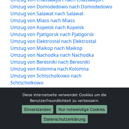
Umzug von Domodedowo nach Domodedowo
Umzug von Salawat nach Salawat
Umzug von Miass nach Miass
Umzug von Kopeisk nach Kopeisk
Umzug von Pjatigorsk nach Pjatigorsk
Umzug von Elektrostal nach Elektrostal
Umzug von Maikop nach Maikop
Umzug von Nachodka nach Nachodka
Umzug von Beresniki nach Beresniki
Umzug von Kolomna nach Kolomna
Umzug von Schtscholkowo nach
Schtscholkowo
Umzug von Serpuchow nach Serpuchow
Diese Internetseite verwendet Cookies um die
Umzug von Kowrow nach Kowrow
Benutzerfreundlichkeit zu verbessern.
Umzug von Neftekamsk nach Neftekamsk
Einverstanden
Nur notwendige Cookies
Umzug von Kislowodsk nach Kislowodsk
Umzug von Bataisk nach Bataisk
Datenschutzerklärung
Umzug von Rubzowsk nach Rubzowsk