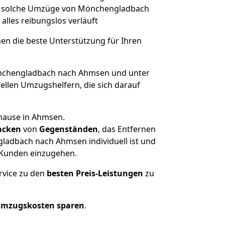
rt, solche Umzüge von Mönchengladbach
 alles reibungslos verläuft
nen die beste Unterstützung für Ihren
chengladbach nach Ahmsen und unter
llen Umzugshelfern, die sich darauf
uhause in Ahmsen.
acken
von
Gegenständen
, das Entfernen
ladbach nach Ahmsen individuell ist und
r Kunden einzugehen.
rvice zu den
besten Preis-Leistungen
zu
Umzugskosten sparen
.