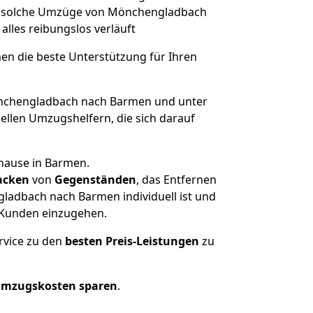
rt, solche Umzüge von Mönchengladbach
 alles reibungslos verläuft
nen die beste Unterstützung für Ihren
chengladbach nach Barmen und unter
llen Umzugshelfern, die sich darauf
uhause in Barmen.
acken
von
Gegenständen
, das Entfernen
ladbach nach Barmen individuell ist und
r Kunden einzugehen.
rvice zu den
besten Preis-Leistungen
zu
Umzugskosten sparen
.