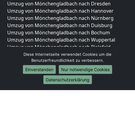
Umzug von Mönchengladbach nach Dresden
Umzug von Mönchengladbach nach Hannover
Umzug von Mönchengladbach nach Nürnberg
Umzug von Mönchengladbach nach Duisburg
Umzug von Mönchengladbach nach Bochum
Umzug von Mönchengladbach nach Wuppertal
Umzug von Mönchengladbach nach Bielefeld
Umzug von Mönchengladbach nach Bonn
Diese Internetseite verwendet Cookies um die
Benutzerfreundlichkeit zu verbessern.
Umzug von Mönchengladbach nach Münster
Einverstanden
Nur notwendige Cookies
Internationale-Umzüge
Datenschutzerklärung
Umzug von Mönchengladbach nach Brasilien
Umzug von Mönchengladbach nach Brunei
Darussalam
Umzug von Mönchengladbach nach Burkina Faso
Umzug von Mönchengladbach nach Burundi
Umzug von Mönchengladbach nach Chile
Umzug von Mönchengladbach nach China
Umzug von Mönchengladbach nach Cookinseln