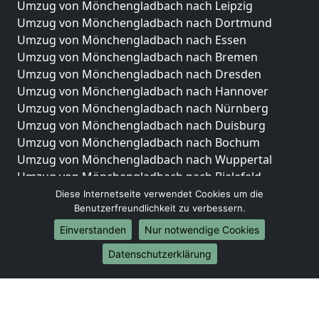
Umzug von Mönchengladbach nach Leipzig
Umzug von Mönchengladbach nach Dortmund
Umzug von Mönchengladbach nach Essen
Umzug von Mönchengladbach nach Bremen
Umzug von Mönchengladbach nach Dresden
Umzug von Mönchengladbach nach Hannover
Umzug von Mönchengladbach nach Nürnberg
Umzug von Mönchengladbach nach Duisburg
Umzug von Mönchengladbach nach Bochum
Umzug von Mönchengladbach nach Wuppertal
Umzug von Mönchengladbach nach Bielefeld
Umzug von Mönchengladbach nach Bonn
Diese Internetseite verwendet Cookies um die
Benutzerfreundlichkeit zu verbessern.
Umzug von Mönchengladbach nach Münster
Einverstanden
Nur notwendige Cookies
Internationale-Umzüge
Datenschutzerklärung
Umzug von Mönchengladbach nach Brasilien
Umzug von Mönchengladbach nach Brunei
Darussalam
Umzug von Mönchengladbach nach Burkina Faso