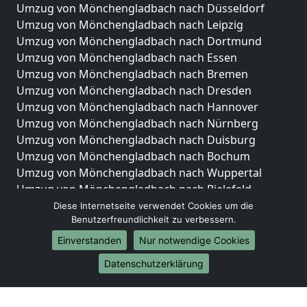
Umzug von Mönchengladbach nach Düsseldorf
Umzug von Mönchengladbach nach Leipzig
Umzug von Mönchengladbach nach Dortmund
Umzug von Mönchengladbach nach Essen
Umzug von Mönchengladbach nach Bremen
Umzug von Mönchengladbach nach Dresden
Umzug von Mönchengladbach nach Hannover
Umzug von Mönchengladbach nach Nürnberg
Umzug von Mönchengladbach nach Duisburg
Umzug von Mönchengladbach nach Bochum
Umzug von Mönchengladbach nach Wuppertal
Umzug von Mönchengladbach nach Bielefeld
Umzug von Mönchengladbach nach Bonn
Diese Internetseite verwendet Cookies um die
Benutzerfreundlichkeit zu verbessern.
Umzug von Mönchengladbach nach Münster
Einverstanden
Nur notwendige Cookies
Internationale-Umzüge
Datenschutzerklärung
Umzug von Mönchengladbach nach Brasilien
Umzug von Mönchengladbach nach Brunei
Darussalam