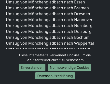
Umzug von Mönchengladbach nach Essen
Umzug von Mönchengladbach nach Bremen
Umzug von Mönchengladbach nach Dresden
Umzug von Mönchengladbach nach Hannover
Umzug von Mönchengladbach nach Nürnberg
Umzug von Mönchengladbach nach Duisburg
Umzug von Mönchengladbach nach Bochum
Umzug von Mönchengladbach nach Wuppertal
Umzug von Mönchengladbach nach Bielefeld
Umzug von Mönchengladbach nach Bonn
Diese Internetseite verwendet Cookies um die
Benutzerfreundlichkeit zu verbessern.
Umzug von Mönchengladbach nach Münster
Einverstanden
Nur notwendige Cookies
Internationale-Umzüge
Datenschutzerklärung
Umzug von Mönchengladbach nach Brasilien
Umzug von Mönchengladbach nach Brunei
Darussalam
Umzug von Mönchengladbach nach Burkina Faso
Umzug von Mönchengladbach nach Burundi
Umzug von Mönchengladbach nach Chile